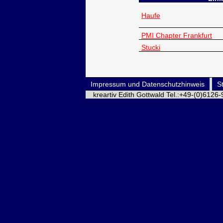
Haufe
PMI Chapter Frankfurt
Stucki
Impressum und Datenschutzhinweis
St
kreartiv Edith Gottwald Tel.:+49-(0)612