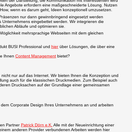
eiten der Darstellung, die Kommunikation mit Interessenten wird
iele Angebote erfordern eine maßgeschneiderte Lösung. Nutzen
How, wenn es darum geht, Ideen konzeptionell umzusetzen.
Präsenzen nur dann gewinnbringend eingesetzt werden
s Unternehmens eingebettet werden. Wir integrieren die
blichen Abläufe und optimieren sie.
Möglichkeit mehrsprachige Webseiten mit dem gleichen
ukt BUSI Professional und
hier
über Lösungen, die über eine
ile Ihnen
Content Management
bietet?
nicht nur auf das Internet. Wir bieten Ihnen die Konzeption und
ellung auch für die klassischen Druckmedien. Zum Beispiel auch
nderen Drucksachen auf der Grundlage einer gemeinsamen
n dem Corporate Design Ihres Unternehmens an und arbeiten
ren Partner
Patrick Dörn e.K.
Alle mit der Neueinrichtung einer
einem anderen Provider verbundenen Arbeiten werden hier