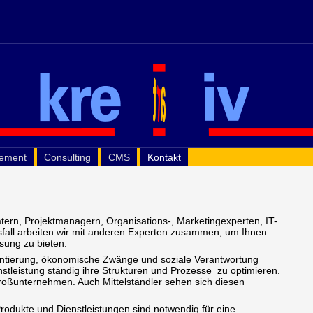
gement
Consulting
CMS
Kontakt
tern, Projektmanagern, Organisations-, Marketingexperten, IT-
sfall arbeiten wir mit anderen Experten zusammen, um Ihnen
sung zu bieten.
entierung, ökonomische Zwänge und soziale Verantwortung
stleistung ständig ihre Strukturen und Prozesse zu optimieren.
Großunternehmen. Auch Mittelständler sehen sich diesen
Produkte und Dienstleistungen sind notwendig für eine