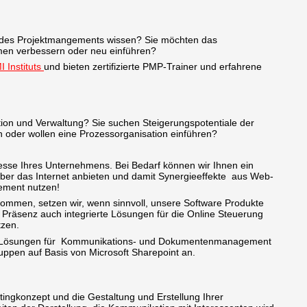
 des Projektmangements wissen? Sie möchten das
en verbessern oder neu einführen?
I Instituts
und bieten zertifizierte PMP-Trainer und erfahrene
ion und Verwaltung? Sie suchen Steigerungspotentiale der
 oder wollen eine Prozessorganisation einführen?
esse Ihres Unternehmens. Bei Bedarf können wir Ihnen ein
über das Internet anbieten und damit Synergieeffekte aus Web-
ement nutzen!
mmen, setzen wir, wenn sinnvoll, unsere Software Produkte
Präsenz auch integrierte Lösungen für die Online Steuerung
zen.
ive Lösungen für Kommunikations- und Dokumentenmanagement
ruppen auf Basis von Microsoft Sharepoint an.
etingkonzept und die Gestaltung und Erstellung Ihrer